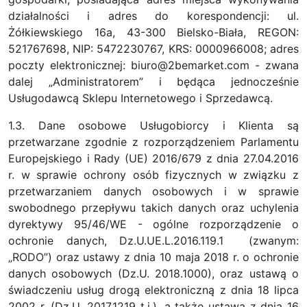
działalności i adres do korespondencji: ul.
Żółkiewskiego 16a, 43-300 Bielsko-Biała, REGON:
521767698, NIP: 5472230767, KRS: 0000966008; adres
poczty elektronicznej: biuro@2bemarket.com - zwana
dalej „Administratorem” i będąca jednocześnie
Usługodawcą Sklepu Internetowego i Sprzedawcą.
1.3. Dane osobowe Usługobiorcy i Klienta są
przetwarzane zgodnie z rozporządzeniem Parlamentu
Europejskiego i Rady (UE) 2016/679 z dnia 27.04.2016
r. w sprawie ochrony osób fizycznych w związku z
przetwarzaniem danych osobowych i w sprawie
swobodnego przepływu takich danych oraz uchylenia
dyrektywy 95/46/WE - ogólne rozporządzenie o
ochronie danych, Dz.U.UE.L.2016.119.1 (zwanym:
„RODO”) oraz ustawy z dnia 10 maja 2018 r. o ochronie
danych osobowych (Dz.U. 2018.1000), oraz ustawą o
świadczeniu usług drogą elektroniczną z dnia 18 lipca
2002 r. (Dz.U. 2017.1219 t.j.), a także ustawą z dnia 16