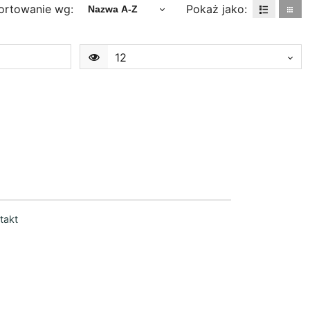
ortowanie wg:
Pokaż jako:
Nazwa A-Z
12
takt