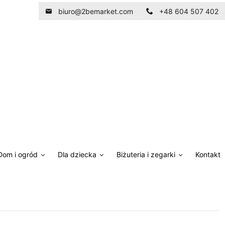
biuro@2bemarket.com
+48 604 507 402
Dom i ogród
Dla dziecka
Biżuteria i zegarki
Kontakt