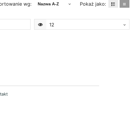
ortowanie wg:
Pokaż jako:
Nazwa A-Z
12
takt