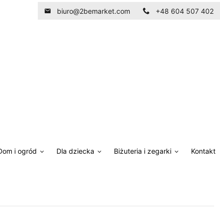
biuro@2bemarket.com
+48 604 507 402
Dom i ogród
Dla dziecka
Biżuteria i zegarki
Kontakt