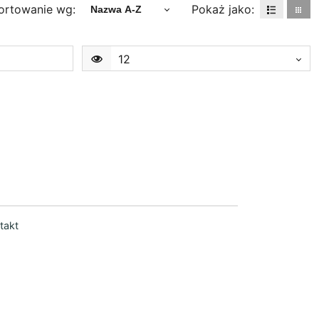
ortowanie wg:
Pokaż jako:
Nazwa A-Z
12
takt