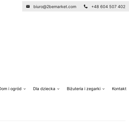
biuro@2bemarket.com
+48 604 507 402
Dom i ogród
Dla dziecka
Biżuteria i zegarki
Kontakt